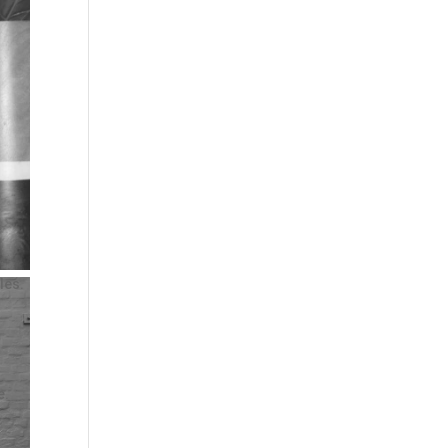
les.
e.