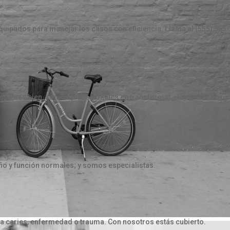
uipados para manejar los casos con eficiencia.
Llama al (555) 555-
s? Pues bien, somos profesionales en transformar el amarillo en un
ño y función normales; y somos especialistas.
o a caries, enfermedad o trauma. Con nosotros estás cubierto.