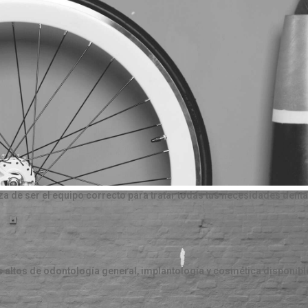
a de ser el equipo correcto para tratar todas tus necesidades denta
 altos de odontología general, implantología y cosmética disponibl