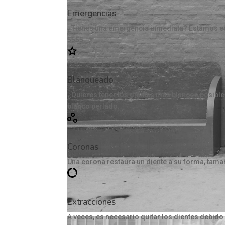
Emergencias
¿Tienes una emergencia inmediata? Estamos eq
5555
Blanqueado
¿Quieres tener los dientes más blancos posible
blanco perlado.
Coronas
Una corona restaura un diente a su forma, tama
Extracciones
A veces, es necesario quitar los dientes debid