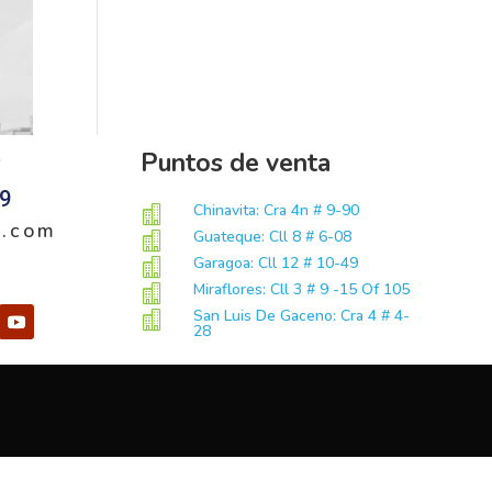
s
Puntos de venta​
59
Chinavita: Cra 4n # 9-90

r.com
Guateque: Cll 8 # 6-08

Garagoa: Cll 12 # 10-49

Miraflores: Cll 3 # 9 -15 Of 105

San Luis De Gaceno: Cra 4 # 4-

28