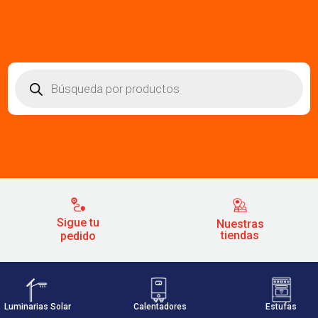
Búsqueda
de
productos
Sigue tu
Nuestras
tiendas
pedido
Luminarias Solar
Calentadores
Estufas