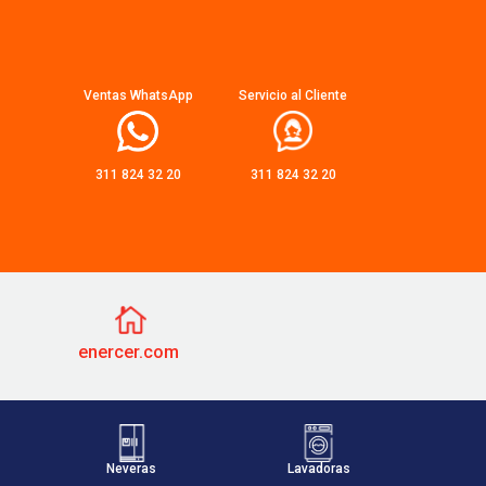
Ventas WhatsApp
Servicio al Cliente
311 824 32 20
311 824 32 20
enercer.com
Neveras
Lavadoras