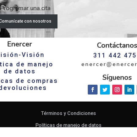
Programar una cita
Comunícate con nosotros
Enercer
Contáctano
isión-Visión
311 442 47
ítica de manejo
enercer@enerce
de datos
Síguenos
ticas de compras
 devoluciones
Términos y Condiciones
Políticas de manejo de datos