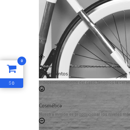
0
Tratamientos
0
$
Independientemente del caso, tenemos la certez
Cosmética
Nuestra misión es proporcionar los niveles más