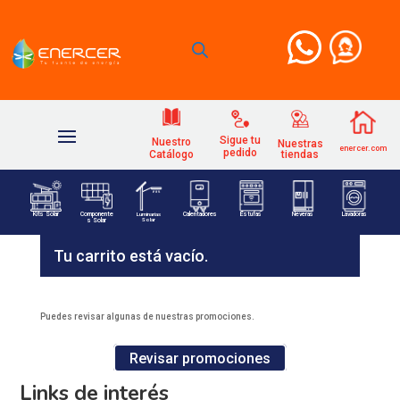
Sigue tu
Nuestro
Nuestras
enercer.com
pedido
Catálogo
tiendas
Kits Solar
Componente
Luminarias
Calentadores
Estufas
Neveras
Lavadoras
Solar
s Solar
Tu carrito está vacío.
Puedes revisar algunas de nuestras promociones.
Revisar promociones
Links de interés​